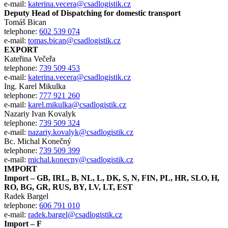
e-mail:
katerina.vecera@csadlogistik.cz
Deputy Head of Dispatching for domestic transport
Tomáš Bican
telephone:
602 539 074
e-mail:
tomas.bican@csadlogistik.cz
EXPORT
Kateřina Večeřa
telephone:
739 509 453
e-mail:
katerina.vecera@csadlogistik.cz
Ing. Karel Mikulka
telephone:
777 921 260
e-mail:
karel.mikulka@csadlogistik.cz
Nazariy Ivan Kovalyk
telephone:
739 509 324
e-mail:
nazariy.kovalyk@csadlogistik.cz
Bc. Michal Konečný
telephone:
739 509 399
e-mail:
michal.konecny@csadlogistik.cz
IMPORT
Import – GB, IRL, B, NL, L, DK, S, N, FIN, PL, HR, SLO, H,
RO, BG, GR, RUS, BY, LV, LT, EST
Radek Bargel
telephone:
606 791 010
e-mail:
radek.bargel@csadlogistik.cz
Import – F