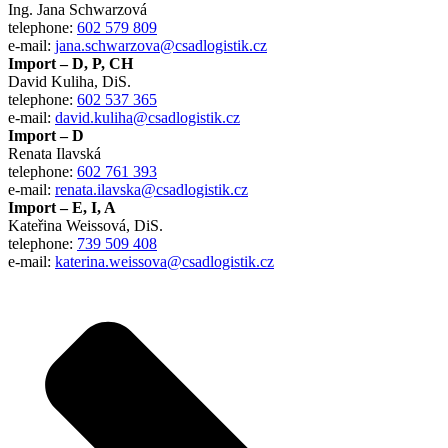
Ing. Jana Schwarzová
telephone:
602 579 809
e-mail:
jana.schwarzova@csadlogistik.cz
Import – D, P, CH
David Kuliha, DiS.
telephone:
602 537 365
e-mail:
david.kuliha@csadlogistik.cz
Import – D
Renata Ilavská
telephone:
602 761 393
e-mail:
renata.ilavska@csadlogistik.cz
Import – E, I, A
Kateřina Weissová, DiS.
telephone:
739 509 408
e-mail:
katerina.weissova@csadlogistik.cz