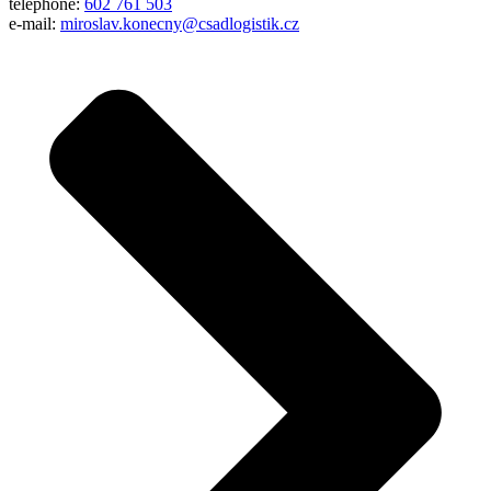
telephone:
602 761 503
e-mail:
miroslav.konecny@csadlogistik.cz