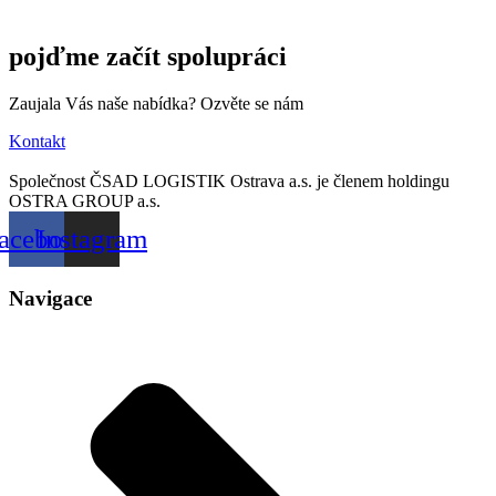
pojďme začít spolupráci
Zaujala Vás naše nabídka? Ozvěte se nám
Kontakt
Společnost ČSAD LOGISTIK Ostrava a.s. je členem holdingu
OSTRA GROUP a.s.
acebook
Instagram
Navigace