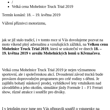
/
Velká cena Mohelnice Truck Trial 2019
Termín konání: 18. – 19. května 2019
Vážení příznivci motorizmu,
jak se již stalo tradicí, i v tomto roce si Vás dovolujeme pozvat na
moto víkend plný adrenalinu a vzrušujících zážitků, na
Velkou cenu
Mohelnice Truck Trial 2019
, která se uskuteční ve dnech
18. –
19. května 2019 v areálu Mohelnických lomů u Křemačova
.
Velká cena Mohelnice Truck Trial 2019 je nejen významnou
sportovní, ale i společenskou akcí. Dvoudenní závod trucků bude
provázen doprovodným programem pro celé rodiny s dětmi. Je
zajištěn bohatý stánkový prodej, vyhlídkové lety vrtulníkem nad
závodištěm a jeho okolím, simulátor jízdy Formule 1 – F1 Ferrari
show, různé atrakce i soutěže pro diváky.
I v letošním roce jsme pro Vás připravili soutěž o vstupenky na