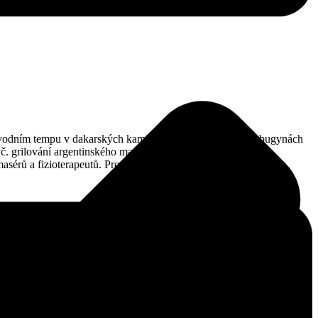
závodním tempu v dakarských kamionech, osobních autech, bugynách
 vč. grilování argentinského masa spojeného s ochutnávkou
sérů a fizioterapeutů. Pro všechny, kteří mohli zůstat až do