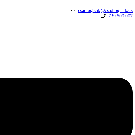
csadlogistik@csadlogistik.cz
739 509 007