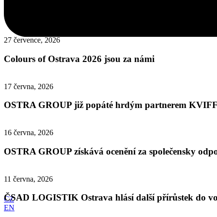
Legendární motoristický svátek Barum Czech Rally Zl
27 července, 2026
Colours of Ostrava 2026 jsou za námi
17 června, 2026
OSTRA GROUP již popáté hrdým partnerem KVIFF
16 června, 2026
OSTRA GROUP získává ocenění za společensky odpov
11 června, 2026
ČSAD LOGISTIK Ostrava hlásí další přírůstek do v
CZ
EN