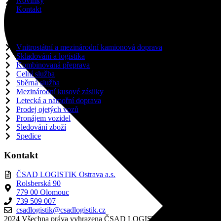
Novinky
Kontakt
Služby
Vnitrostátní a mezinárodní kamionová doprava
Skladování a logistika
Kombinovaná přeprava
Celní služba
Sběrná služba
Mezinárodní kusové zásilky
Letecká a námořní doprava
Prodej ojetých vozů
Pronájem vozidel
Sledování zboží
Spedice
Kontakt
ČSAD LOGISTIK Ostrava a.s.
Rolsberská 90
779 00 Olomouc
739 509 007
csadlogistik@csadlogistik.cz
2024 Všechna práva vyhrazena ČSAD LOGISTIK Ostrava a.s.