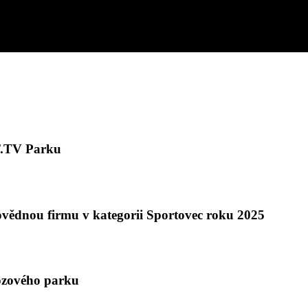
ín se vrací do Zlína!
.TV Parku
ědnou firmu v kategorii Sportovec roku 2025
ozového parku