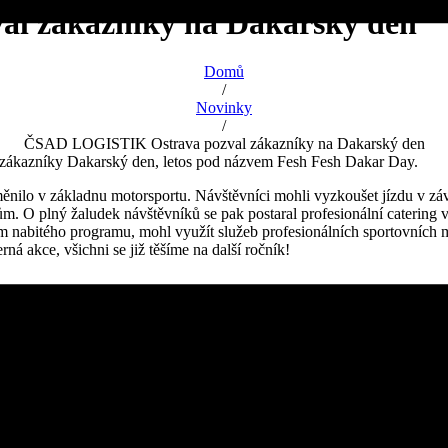
l zákazníky na Dakarský den
Domů
/
Novinky
/
ČSAD LOGISTIK Ostrava pozval zákazníky na Dakarský den
ch zákazníky Dakarský den, letos pod názvem Fesh Fesh Dakar Day.
měnilo v základnu motorsportu. Návštěvníci mohli vyzkoušet jízdu v 
ům. O plný žaludek návštěvníků se pak postaral profesionální catering
m nabitého programu, mohl využít služeb profesionálních sportovních ma
á akce, všichni se již těšíme na další ročník!