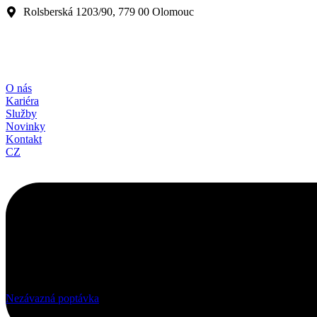
Rolsberská 1203/90, 779 00 Olomouc
O nás
Kariéra
Služby
Novinky
Kontakt
CZ
Nezávazná poptávka