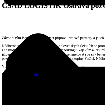
ČSAD LOGISTIK Ostrava pozva
Závodní tým Bonver Dakar Project připravil pro své partnery a jeji
Nádherné prostředí bývalé pískovny ve slovenských Sekulích se pro
i na motorkách. Vodní plocha patřila aquazorbingu, kajakům a jetsurf
jihoamerických vín. A ten, kdo potřeboval zregenerovat své síly běhe
pozdního večera byl připraven koncert folkové skupiny Fešáci. Nádhern
Více info najdete na: http://bit.ly/csadlogistik_dakarday
Video z akce najdete
zde