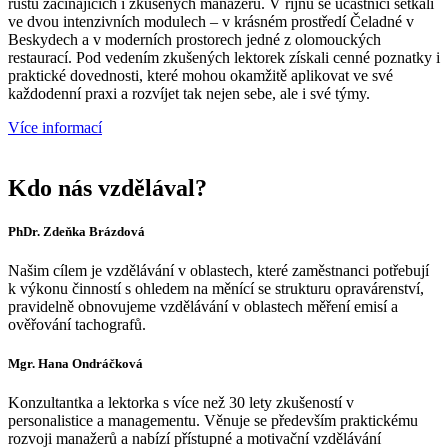
růstu začínajících i zkušených manažerů. V říjnu se účastníci setkali
ve dvou intenzivních modulech – v krásném prostředí Čeladné v
Beskydech a v moderních prostorech jedné z olomouckých
restaurací. Pod vedením zkušených lektorek získali cenné poznatky i
praktické dovednosti, které mohou okamžitě aplikovat ve své
každodenní praxi a rozvíjet tak nejen sebe, ale i své týmy.
Více informací
Kdo nás vzdělával?
PhDr. Zdeňka Brázdová
Našim cílem je vzdělávání v oblastech, které zaměstnanci potřebují
k výkonu činností s ohledem na měnící se strukturu opravárenství,
pravidelně obnovujeme vzdělávání v oblastech měření emisí a
ověřování tachografů.
Mgr. Hana Ondráčková
Konzultantka a lektorka s více než 30 lety zkušeností v
personalistice a managementu. Věnuje se především praktickému
rozvoji manažerů a nabízí přístupné a motivační vzdělávání