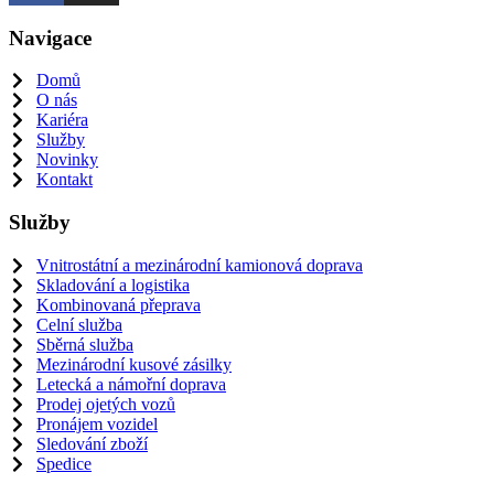
Navigace
Domů
O nás
Kariéra
Služby
Novinky
Kontakt
Služby
Vnitrostátní a mezinárodní kamionová doprava
Skladování a logistika
Kombinovaná přeprava
Celní služba
Sběrná služba
Mezinárodní kusové zásilky
Letecká a námořní doprava
Prodej ojetých vozů
Pronájem vozidel
Sledování zboží
Spedice