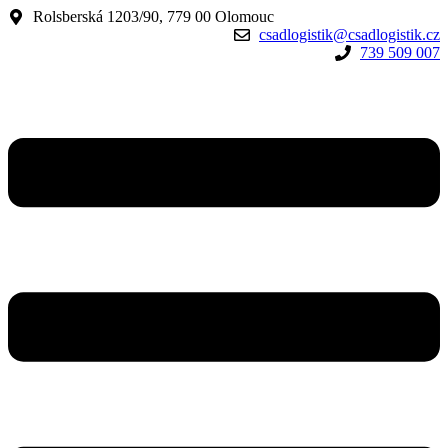
Rolsberská 1203/90, 779 00 Olomouc
csadlogistik@csadlogistik.cz
739 509 007