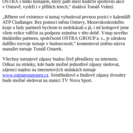
OSTRA s tímto turnajem, který patří mezi tradiční sportovní akce
v Ostravě, vydrží i v příštích letech,“ dodává Tomáš Vrátný.
„Během své existence si turnaj vybudoval pevnou pozici v kalendáři
ATP Challanger. Bez pomoci města Ostravy, Moravskoslezského
kraje a řady partnerů bychom to nedokázali a já, i mí kolegové jsme
všem velice vděčni za podporu zejména v této době. Vstup nového
titulárního partnera, společnosti OSTRA GROUP a. s., je zárukou
dalšího rozvoje turnaje v budoucnosti,“ komentoval změnu názvu
manažer turnaje Tomáš Ostarek.
Všechny turnajové zápasy budou živě přenášeny na internetu.
Odkaz na stránky, kde bude možné jednotlivé zápasy sledovat,
zájemci najdou na internetových stránkách turnaje
www.ostragroupopen.cz
. Semifinálové a finálové zápasy dvouhry
bude možné sledovat na stanici TV Nova Sport.