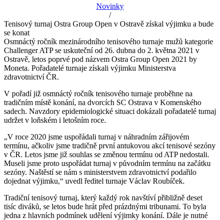
Novinky
/
Tenisový turnaj Ostra Group Open v Ostravě získal výjimku a bude
se konat
Osmnáctý ročník mezinárodního tenisového turnaje mužů kategorie
Challenger ATP se uskuteční od 26. dubna do 2. května 2021 v
Ostravě, letos poprvé pod názvem Ostra Group Open 2021 by
Moneta. Pořadatelé turnaje získali výjimku Ministerstva
zdravotnictví ČR.
V pořadí již osmnáctý ročník tenisového turnaje proběhne na
tradičním místě konání, na dvorcích SC Ostrava v Komenského
sadech. Navzdory epidemiologické situaci dokázali pořadatelé turnaj
udržet v loňském i letošním roce.
„V roce 2020 jsme uspořádali turnaj v náhradním zářijovém
termínu, ačkoliv jsme tradičně první antukovou akcí tenisové sezóny
v ČR. Letos jsme již souhlas se změnou termínu od ATP nedostali.
Museli jsme proto uspořádat turnaj v původním termínu na začátku
sezóny. Naštěstí se nám s ministerstvem zdravotnictví podařilo
dojednat výjimku,“ uvedl ředitel turnaje Václav Roubíček.
Tradiční tenisový turnaj, který každý rok navštíví přibližně deset
tisíc diváků, se letos bude hrát před prázdnými tribunami. To byla
jedna z hlavních podmínek udělení výjimky konání. Dále je nutné