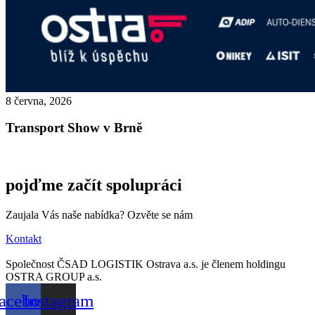
8 června, 2026
Transport Show v Brně
pojďme začít spolupráci
Zaujala Vás naše nabídka? Ozvěte se nám
Kontakt
Společnost ČSAD LOGISTIK Ostrava a.s. je členem holdingu
OSTRA GROUP a.s.
acebook
Instagram