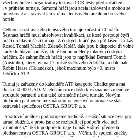
všechny hráče i organizátory testovat PCR testy před začátkem
i v průběhu turnaje. Samotní hráči jsou zcela izolovaní a mohou se
pohybovat a stravovat jen v rámci tenisového areálu nebo svého
hotelu.
Celkem se ostravského tenisového turnaje zúčastní 70 hráčů.
Šestnáct hráčů musí absolvovat kvalifikaci, ze které postoupí čtyři
hráči do hlavní části turnaje. Z českých hráčů jsou přihlášení: Lukáš
Rosol, Tomáš Macháč, Zdeněk Kolář, dále jsou k dispozici tři volné
karty do hlavní soutěže, které budou uděleny mladým českým
hráčům. Ze zahraničních hráčů jsou to například Bernard Tomič
(Austrálie), který byl na 17. místě světového žebříčku, a dále pak
Robin Haase (Holandsko), jehož maximum bylo 40. místo
žebříčku ATP.
Turnaj je zařazený do kalendáře ATP kategorie Challenger a má
dotaci 50 000 USD. V letošním roce došlo k významné změně ve
struktuře partnerů a tím také ke změně názvu turnaje. Novým
titulárním partnerem mezinárodního tenisového turnaje se stala
ostravská společnost OSTRA GROUP a. s.
„Sportovní události podporujeme tradičně. Letošní situace byla pro
turnaj obtížná, a proto jsme se rozhodli jej podpořit více než
v minulosti,“ říká k podpoře turnaje Tomáš Vrátný, předseda
představenstva OSTRA GROUP a. s. „Věřím, že spojení značky