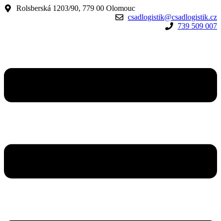
Rolsberská 1203/90, 779 00 Olomouc
csadlogistik@csadlogistik.cz
739 509 007