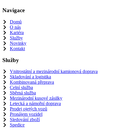
Navigace
Domů
O nás
Kariéra
Služby
Novinky
Kontakt
Služby
Vnitrostátní a mezinárodní kamionová doprava
Skladování a logistika
Kombinovaná přeprava
Celní služba
Sběrná služba
Mezinárodní kusové zásilky
Letecká a námořní doprava
Prodej ojetých vozů
Pronájem vozidel
Sledování zboží
Spedice